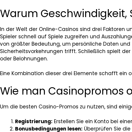
Warum Geschwindigkeit, S
In der Welt der Online-Casinos sind drei Faktoren u
Spieler schnell auf Spiele zugreifen und Auszahlungen
von größter Bedeutung, um persönliche Daten und Ge
Sicherheitsvorkehrungen trifft. Schließlich spielt de
oder Belohnungen.
Eine Kombination dieser drei Elemente schafft ein o
Wie man Casinopromos op
Um die besten Casino-Promos zu nutzen, sind einig
Registrierung:
Erstellen Sie ein Konto bei e
Bonusbedingungen lesen:
Überprüfen Sie die