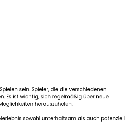
elen sein. Spieler, die die verschiedenen
. Es ist wichtig, sich regelmäßig über neue
Möglichkeiten herauszuholen.
lerlebnis sowohl unterhaltsam als auch potenziell