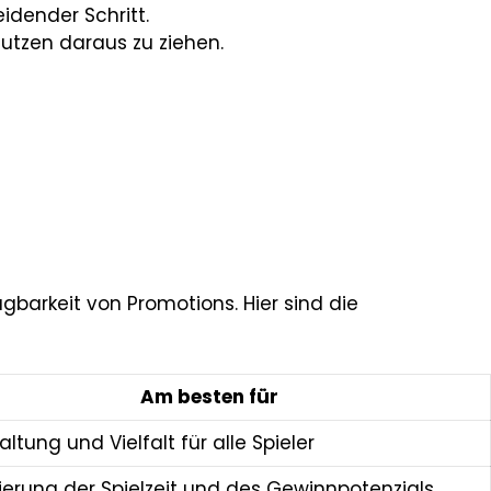
eidender Schritt.
Nutzen daraus zu ziehen.
gbarkeit von Promotions. Hier sind die
Am besten für
ltung und Vielfalt für alle Spieler
erung der Spielzeit und des Gewinnpotenzials