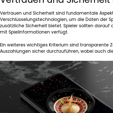
Vertrauen und Sicherheit sind fundamentale Aspekt
Verschlüsselungstechnologien, um die Daten der Spi
zusätzliche Sicherheit bietet. Spieler sollten dar
mit Spielinformationen verfügt.
Ein weiteres wichtiges Kriterium sind transparent
Auszahlungen sicher durchzuführen, wobei auch die 