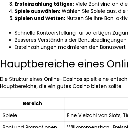
Ersteinzahlung tätigen:
Viele Boni sind an die
Spiele auswählen:
Wählen Sie Spiele aus, die
Spielen und Wetten:
Nutzen Sie Ihre Boni akti
Schnelle Kontoerstellung für sofortigen Zuga
Besseres Verständnis der Bonusbedingungen 
Ersteinzahlungen maximieren den Bonuswert
Hauptbereiche eines Onl
Die Struktur eines Online-Casinos spielt eine entsch
Hauptbereiche, die ein gutes Casino bieten sollte:
Bereich
Spiele
Eine Vielzahl von Slots,
Boni und Promotionen
Willkommensboni, Freisp